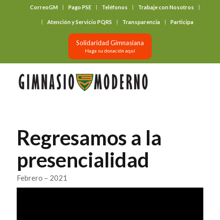
CorreoGM
Pago PSE
Teléfonos
Trabaje con Nosotros
‎ ‎ ‎ ‎ ‎ ‎ ‎
Atención y Servicio PQRS
Transparencia
Participa
Solidaridad Gimnasiana
Haga su donación aquí
Regresamos a la
presencialidad
Febrero – 2021