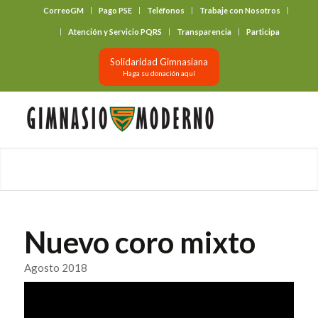
CorreoGM
Pago PSE
Teléfonos
Trabaje con Nosotros
‎ ‎ ‎ ‎ ‎ ‎ ‎
Atención y Servicio PQRS
Transparencia
Participa
Solidaridad Gimnasiana
Haga su donación aquí
Nuevo coro mixto
Agosto 2018