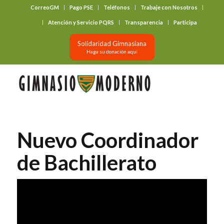
CorreoGM
Pago PSE
Teléfonos
Trabaje con Nosotros
‎ ‎ ‎ ‎ ‎ ‎ ‎
Atención y Servicio PQRS
Transparencia
Participa
Solidaridad Gimnasiana
Haga su donación aquí
Nuevo Coordinador
de Bachillerato