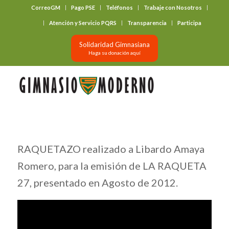
CorreoGM
Pago PSE
Teléfonos
Trabaje con Nosotros
‎ ‎ ‎ ‎ ‎ ‎ ‎
Atención y Servicio PQRS
Transparencia
Participa
Solidaridad Gimnasiana
Haga su donación aquí
RAQUETAZO realizado a Libardo Amaya
Romero, para la emisión de LA RAQUETA
27, presentado en Agosto de 2012.