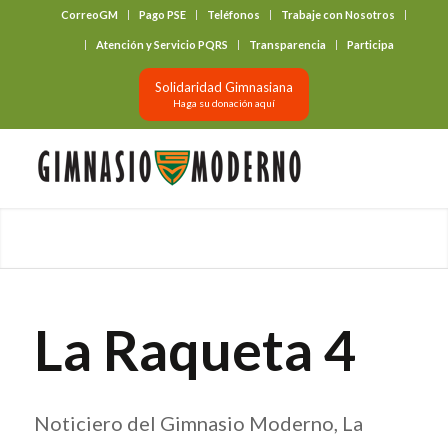
CorreoGM
Pago PSE
Teléfonos
Trabaje con Nosotros
‎ ‎ ‎ ‎ ‎ ‎ ‎
Atención y Servicio PQRS
Transparencia
Participa
Solidaridad Gimnasiana
Haga su donación aquí
La Raqueta 4
Noticiero del Gimnasio Moderno, La