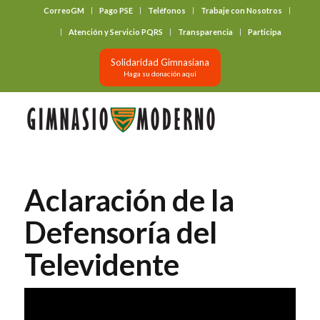
CorreoGM
Pago PSE
Teléfonos
Trabaje con Nosotros
‎ ‎ ‎ ‎ ‎ ‎ ‎
Atención y Servicio PQRS
Transparencia
Participa
Solidaridad Gimnasiana
Haga su donación aquí
Aclaración de la
Defensoría del
Televidente