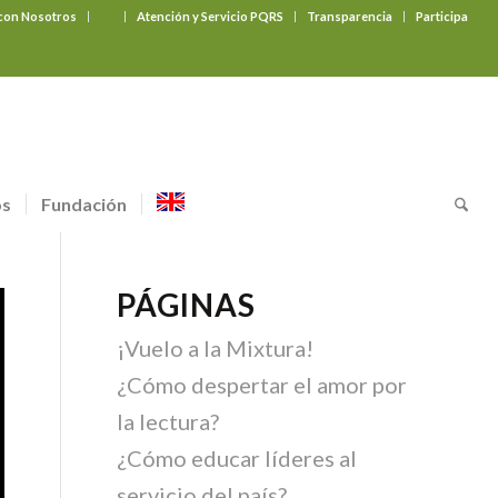
 con Nosotros
‎ ‎ ‎ ‎ ‎ ‎ ‎
Atención y Servicio PQRS
Transparencia
Participa
os
Fundación
PÁGINAS
¡Vuelo a la Mixtura!
¿Cómo despertar el amor por
la lectura?
¿Cómo educar líderes al
servicio del país?