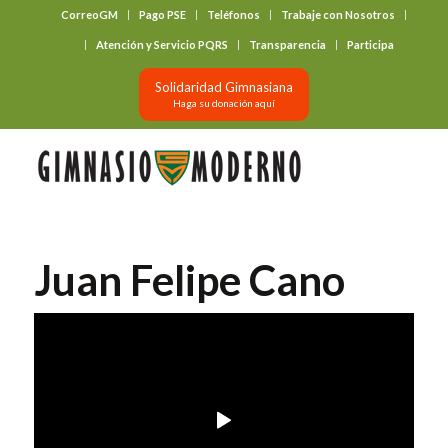
CorreoGM
Pago PSE
Teléfonos
Trabaje con Nosotros
‎ ‎ ‎ ‎ ‎ ‎ ‎
Atención y Servicio PQRS
Transparencia
Participa
Solidaridad Gimnasiana
Haga su donación aquí
Juan Felipe Cano