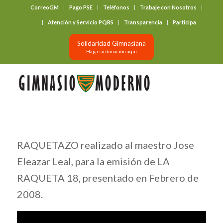
CorreoGM
Pago PSE
Teléfonos
Trabaje con Nosotros
‎ ‎ ‎ ‎ ‎ ‎ ‎
Atención y Servicio PQRS
Transparencia
Participa
Solidaridad Gimnasiana
Haga su donación aquí
RAQUETAZO realizado al maestro Jose
Eleazar Leal, para la emisión de LA
RAQUETA 18, presentado en Febrero de
2008.