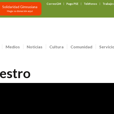
CorreoGM
Pago PSE
Teléfonos
Trabaje
Solidaridad Gimnasiana
Haga su donación aquí
Medios
Noticias
Cultura
Comunidad
Servici
estro