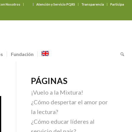
 con Nosotros
‎ ‎ ‎ ‎ ‎ ‎ ‎
Atención y Servicio PQRS
Transparencia
Participa
os
Fundación
PÁGINAS
¡Vuelo a la Mixtura!
¿Cómo despertar el amor por
la lectura?
¿Cómo educar líderes al
servicio del país?