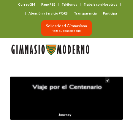
CorreoGM
Pago PSE
Teléfonos
Trabaje con Nosotros
‎ ‎ ‎ ‎ ‎ ‎ ‎
Atención y Servicio PQRS
Transparencia
Participa
Solidaridad Gimnasiana
Haga su donación aquí