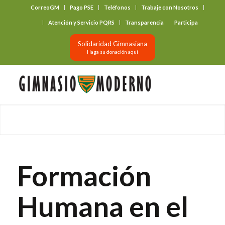
CorreoGM
Pago PSE
Teléfonos
Trabaje con Nosotros
‎ ‎ ‎ ‎ ‎ ‎ ‎
Atención y Servicio PQRS
Transparencia
Participa
Solidaridad Gimnasiana
Haga su donación aquí
Formación
Humana en el