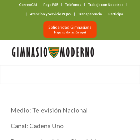
CorreoGM
Pago PSE
Teléfonos
Trabaje con Nosotros
‎ ‎ ‎ ‎ ‎ ‎ ‎
Atención y Servicio PQRS
Transparencia
Participa
Solidaridad Gimnasiana
Haga su donación aquí
Medio: Televisión Nacional
Canal: Cadena Uno