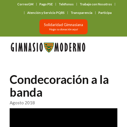
CorreoGM
Pago PSE
Teléfonos
Trabaje con Nosotros
‎ ‎ ‎ ‎ ‎ ‎ ‎
Atención y Servicio PQRS
Transparencia
Participa
Solidaridad Gimnasiana
Haga su donación aquí
Condecoración a la
banda
Agosto 2018