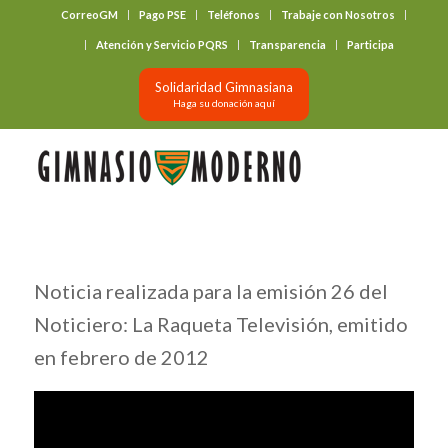
CorreoGM
Pago PSE
Teléfonos
Trabaje con Nosotros
‎ ‎ ‎ ‎ ‎ ‎ ‎
Atención y Servicio PQRS
Transparencia
Participa
Solidaridad Gimnasiana
Haga su donación aquí
Noticia realizada para la emisión 26 del
Noticiero: La Raqueta Televisión, emitido
en febrero de 2012