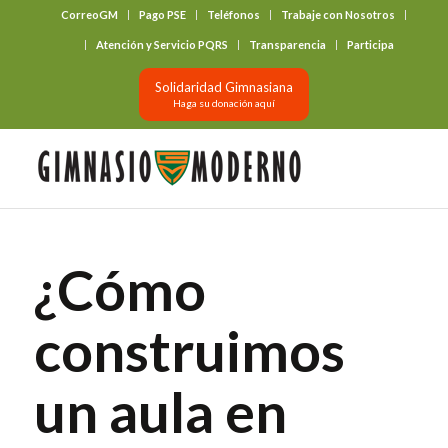
CorreoGM
Pago PSE
Teléfonos
Trabaje con Nosotros
‎ ‎ ‎ ‎ ‎ ‎ ‎
Atención y Servicio PQRS
Transparencia
Participa
Solidaridad Gimnasiana
Haga su donación aquí
¿Cómo
construimos
un aula en