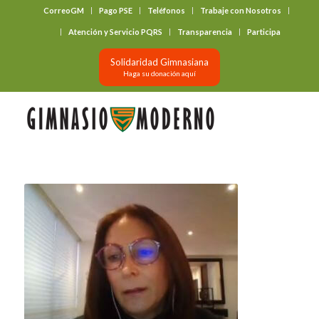
CorreoGM
Pago PSE
Teléfonos
Trabaje con Nosotros
‎ ‎ ‎ ‎ ‎ ‎ ‎
Atención y Servicio PQRS
Transparencia
Participa
Solidaridad Gimnasiana
Haga su donación aquí