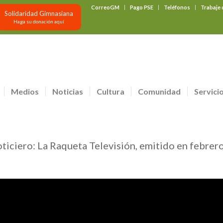
CorreoGM
Pago PSE
Teléfonos
Trabaje
Solidaridad Gimnasiana
Haga su donación aquí
Medios
Noticias
Cultura
Comunidad
Servici
oticiero: La Raqueta Televisión, emitido en febrer