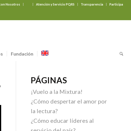
 con Nosotros
‎ ‎ ‎ ‎ ‎ ‎ ‎
Atención y Servicio PQRS
Transparencia
Participa
os
Fundación
PÁGINAS
o
¡Vuelo a la Mixtura!
¿Cómo despertar el amor por
la lectura?
¿Cómo educar líderes al
servicio del país?