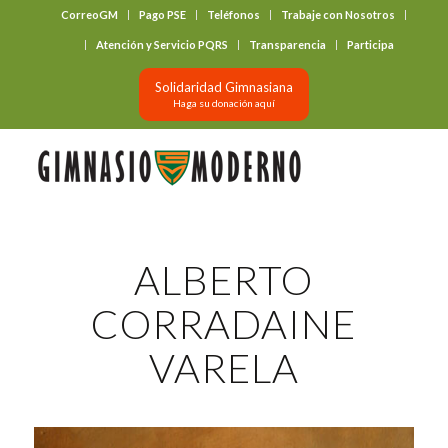
CorreoGM
Pago PSE
Teléfonos
Trabaje con Nosotros
‎ ‎ ‎ ‎ ‎ ‎ ‎
Atención y Servicio PQRS
Transparencia
Participa
Solidaridad Gimnasiana
Haga su donación aquí
ALBERTO
CORRADAINE
VARELA