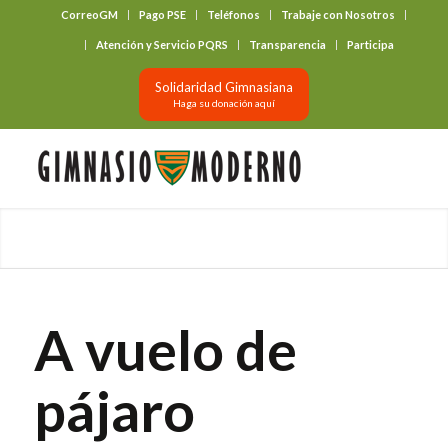
CorreoGM
Pago PSE
Teléfonos
Trabaje con Nosotros
‎ ‎ ‎ ‎ ‎ ‎ ‎
Atención y Servicio PQRS
Transparencia
Participa
Solidaridad Gimnasiana
Haga su donación aquí
A vuelo de
pájaro