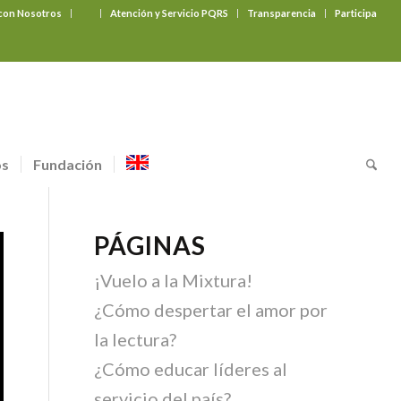
 con Nosotros
‎ ‎ ‎ ‎ ‎ ‎ ‎
Atención y Servicio PQRS
Transparencia
Participa
os
Fundación
PÁGINAS
¡Vuelo a la Mixtura!
¿Cómo despertar el amor por
la lectura?
¿Cómo educar líderes al
servicio del país?