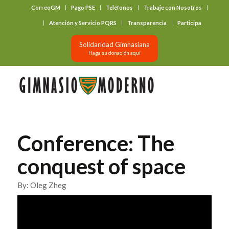
CorreoGM
Pago PSE
Teléfonos
Trabaje con Nosotros
‎ ‎ ‎ ‎ ‎ ‎ ‎
Atención y Servicio PQRS
Transparencia
Participa
Solidaridad Gimnasiana
Haga su donación aquí
Conference: The
conquest of space
By: Oleg Zheg