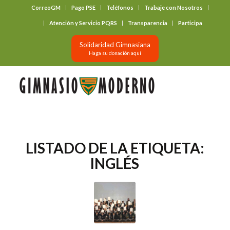
CorreoGM
Pago PSE
Teléfonos
Trabaje con Nosotros
‎ ‎ ‎ ‎ ‎ ‎ ‎
Atención y Servicio PQRS
Transparencia
Participa
Solidaridad Gimnasiana
Haga su donación aquí
LISTADO DE LA ETIQUETA:
INGLÉS