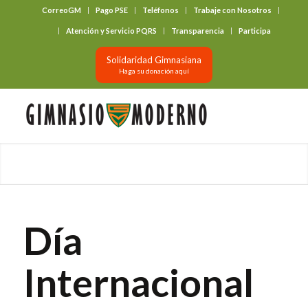
CorreoGM
Pago PSE
Teléfonos
Trabaje con Nosotros
‎ ‎ ‎ ‎ ‎ ‎ ‎
Atención y Servicio PQRS
Transparencia
Participa
Solidaridad Gimnasiana
Haga su donación aquí
Día
Internacional