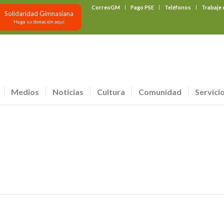
CorreoGM
Pago PSE
Teléfonos
Trabaje
Solidaridad Gimnasiana
Haga su donación aquí
Medios
Noticias
Cultura
Comunidad
Servici