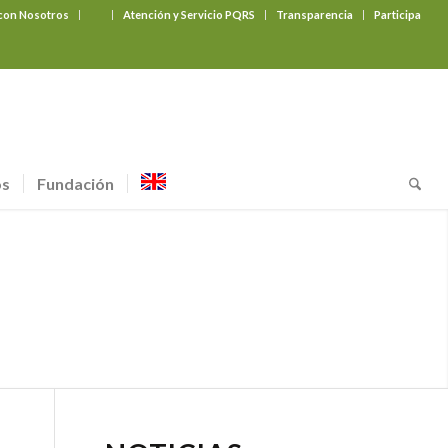
 con Nosotros
‎ ‎ ‎ ‎ ‎ ‎ ‎
Atención y Servicio PQRS
Transparencia
Participa
os
Fundación