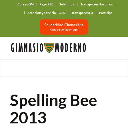
CorreoGM
Pago PSE
Teléfonos
Trabaje con Nosotros
‎ ‎ ‎ ‎ ‎ ‎ ‎
Atención y Servicio PQRS
Transparencia
Participa
Solidaridad Gimnasiana
Haga su donación aquí
Spelling Bee
2013