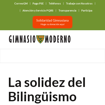
CorreoGM
Pago PSE
Teléfonos
Trabaje con Nosotros
‎ ‎ ‎ ‎ ‎ ‎ ‎
Atención y Servicio PQRS
Transparencia
Participa
Solidaridad Gimnasiana
Haga su donación aquí
La solidez del
Bilingüismo