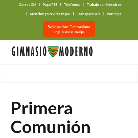
CorreoGM
Pago PSE
Teléfonos
Trabaje con Nosotros
‎ ‎ ‎ ‎ ‎ ‎ ‎
Atención y Servicio PQRS
Transparencia
Participa
Solidaridad Gimnasiana
Haga su donación aquí
Primera
Comunión