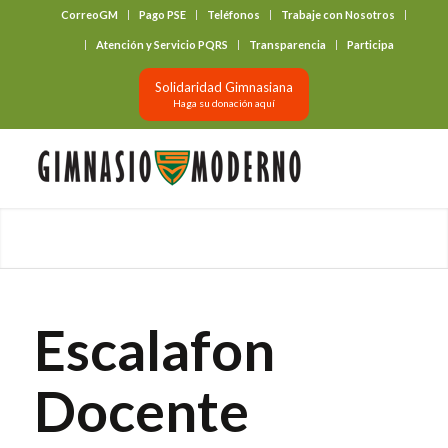
CorreoGM
Pago PSE
Teléfonos
Trabaje con Nosotros
‎ ‎ ‎ ‎ ‎ ‎ ‎
Atención y Servicio PQRS
Transparencia
Participa
Solidaridad Gimnasiana
Haga su donación aquí
Escalafon
Docente