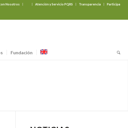
 con Nosotros
‎ ‎ ‎ ‎ ‎ ‎ ‎
Atención y Servicio PQRS
Transparencia
Participa
os
Fundación