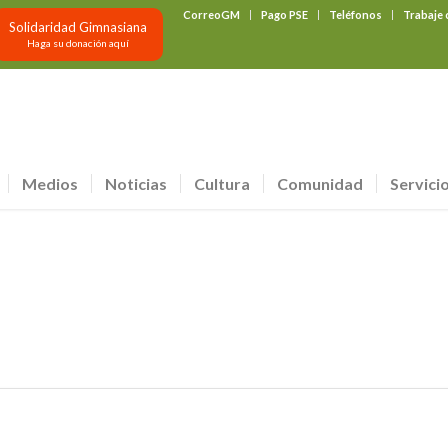
CorreoGM
Pago PSE
Teléfonos
Trabaje
Solidaridad Gimnasiana
Haga su donación aquí
Medios
Noticias
Cultura
Comunidad
Servici