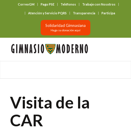
CorreoGM
Pago PSE
Teléfonos
Trabaje con Nosotros
‎ ‎ ‎ ‎ ‎ ‎ ‎
Atención y Servicio PQRS
Transparencia
Participa
Solidaridad Gimnasiana
Haga su donación aquí
Visita de la
CAR