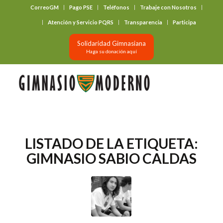
CorreoGM
Pago PSE
Teléfonos
Trabaje con Nosotros
‎ ‎ ‎ ‎ ‎ ‎ ‎
Atención y Servicio PQRS
Transparencia
Participa
Solidaridad Gimnasiana
Haga su donación aquí
LISTADO DE LA ETIQUETA:
GIMNASIO SABIO CALDAS