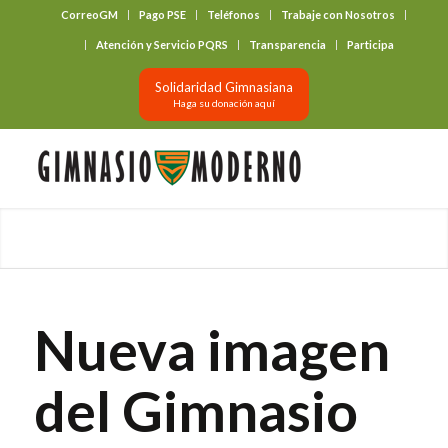
CorreoGM
Pago PSE
Teléfonos
Trabaje con Nosotros
‎ ‎ ‎ ‎ ‎ ‎ ‎
Atención y Servicio PQRS
Transparencia
Participa
Solidaridad Gimnasiana
Haga su donación aquí
Nueva imagen
del Gimnasio