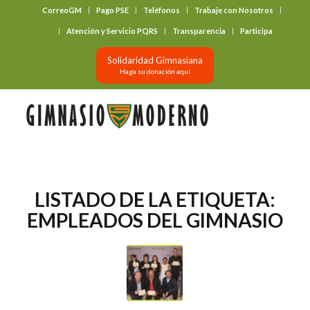
CorreoGM
Pago PSE
Teléfonos
Trabaje con Nosotros
‎ ‎ ‎ ‎ ‎ ‎ ‎
Atención y Servicio PQRS
Transparencia
Participa
Solidaridad Gimnasiana
Haga su donación aquí
LISTADO DE LA ETIQUETA:
EMPLEADOS DEL GIMNASIO