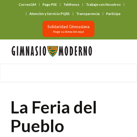
CorreoGM
Pago PSE
Teléfonos
Trabaje con Nosotros
‎ ‎ ‎ ‎ ‎ ‎ ‎
Atención y Servicio PQRS
Transparencia
Participa
Solidaridad Gimnasiana
Haga su donación aquí
La Feria del
Pueblo