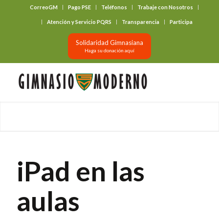
CorreoGM
Pago PSE
Teléfonos
Trabaje con Nosotros
‎ ‎ ‎ ‎ ‎ ‎ ‎
Atención y Servicio PQRS
Transparencia
Participa
Solidaridad Gimnasiana
Haga su donación aquí
iPad en las
aulas