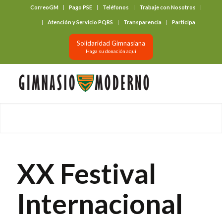
CorreoGM
Pago PSE
Teléfonos
Trabaje con Nosotros
‎ ‎ ‎ ‎ ‎ ‎ ‎
Atención y Servicio PQRS
Transparencia
Participa
Solidaridad Gimnasiana
Haga su donación aquí
XX Festival
Internacional