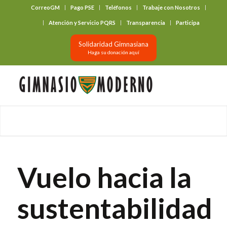
CorreoGM
Pago PSE
Teléfonos
Trabaje con Nosotros
‎ ‎ ‎ ‎ ‎ ‎ ‎
Atención y Servicio PQRS
Transparencia
Participa
Solidaridad Gimnasiana
Haga su donación aquí
Vuelo hacia la
sustentabilidad