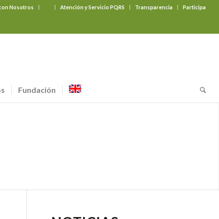
 con Nosotros
‎ ‎ ‎ ‎ ‎ ‎ ‎
Atención y Servicio PQRS
Transparencia
Participa
os
Fundación