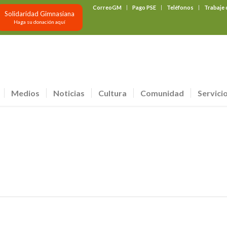
CorreoGM
Pago PSE
Teléfonos
Trabaje
Solidaridad Gimnasiana
Haga su donación aquí
Medios
Noticias
Cultura
Comunidad
Servici