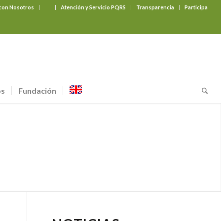
 con Nosotros
‎ ‎ ‎ ‎ ‎ ‎ ‎
Atención y Servicio PQRS
Transparencia
Participa
os
Fundación