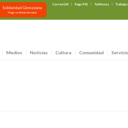
CorreoGM
Pago PSE
Teléfonos
Trabaje
Solidaridad Gimnasiana
Haga su donación aquí
Medios
Noticias
Cultura
Comunidad
Servici