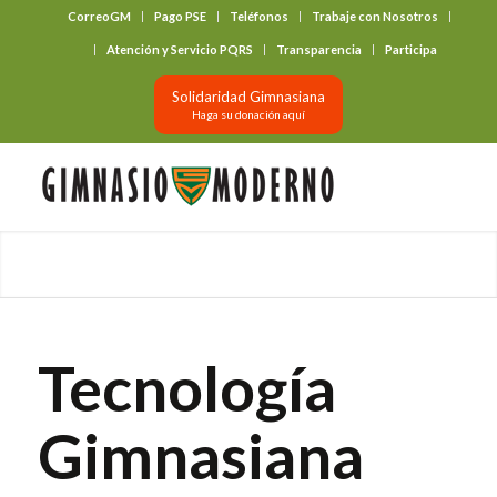
CorreoGM
Pago PSE
Teléfonos
Trabaje con Nosotros
‎ ‎ ‎ ‎ ‎ ‎ ‎
Atención y Servicio PQRS
Transparencia
Participa
Solidaridad Gimnasiana
Haga su donación aquí
Tecnología
Gimnasiana