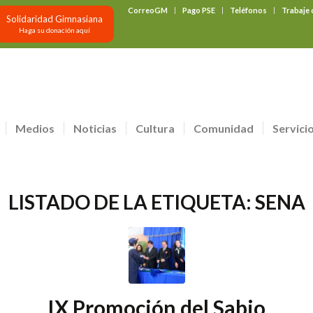
CorreoGM
Pago PSE
Teléfonos
Trabaje
Solidaridad Gimnasiana
Haga su donación aquí
Medios
Noticias
Cultura
Comunidad
Servici
LISTADO DE LA ETIQUETA:
SENA
IX Promoción del Sabio