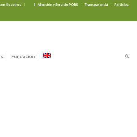
 con Nosotros
‎ ‎ ‎ ‎ ‎ ‎ ‎
Atención y Servicio PQRS
Transparencia
Participa
os
Fundación