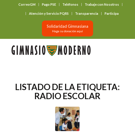
CorreoGM
Pago PSE
Teléfonos
Trabaje con Nosotros
‎ ‎ ‎ ‎ ‎ ‎ ‎
Atención y Servicio PQRS
Transparencia
Participa
Solidaridad Gimnasiana
Haga su donación aquí
LISTADO DE LA ETIQUETA:
RADIO ESCOLAR