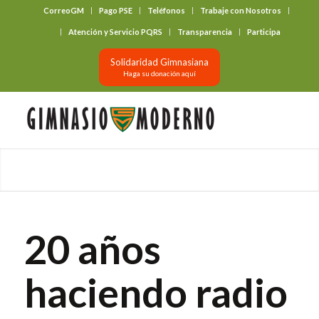
CorreoGM
Pago PSE
Teléfonos
Trabaje con Nosotros
‎ ‎ ‎ ‎ ‎ ‎ ‎
Atención y Servicio PQRS
Transparencia
Participa
Solidaridad Gimnasiana
Haga su donación aquí
20 años
haciendo radio