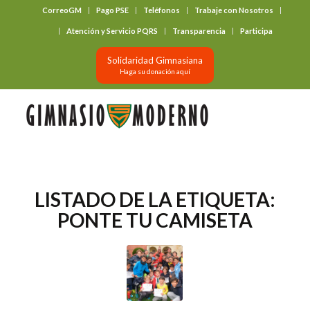
CorreoGM
Pago PSE
Teléfonos
Trabaje con Nosotros
‎ ‎ ‎ ‎ ‎ ‎ ‎
Atención y Servicio PQRS
Transparencia
Participa
Solidaridad Gimnasiana
Haga su donación aquí
LISTADO DE LA ETIQUETA:
PONTE TU CAMISETA