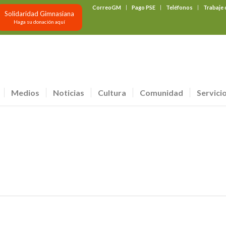
CorreoGM
Pago PSE
Teléfonos
Trabaje
Solidaridad Gimnasiana
Haga su donación aquí
Medios
Noticias
Cultura
Comunidad
Servici