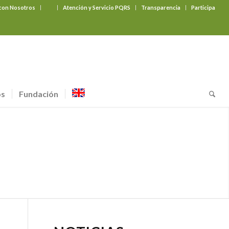
 con Nosotros
‎ ‎ ‎ ‎ ‎ ‎ ‎
Atención y Servicio PQRS
Transparencia
Participa
os
Fundación