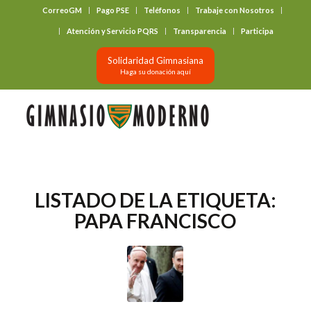
CorreoGM
Pago PSE
Teléfonos
Trabaje con Nosotros
‎ ‎ ‎ ‎ ‎ ‎ ‎
Atención y Servicio PQRS
Transparencia
Participa
Solidaridad Gimnasiana
Haga su donación aquí
LISTADO DE LA ETIQUETA:
PAPA FRANCISCO