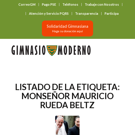
CorreoGM
Pago PSE
Teléfonos
Trabaje con Nosotros
‎ ‎ ‎ ‎ ‎ ‎ ‎
Atención y Servicio PQRS
Transparencia
Participa
Solidaridad Gimnasiana
Haga su donación aquí
LISTADO DE LA ETIQUETA:
MONSEÑOR MAURICIO
RUEDA BELTZ