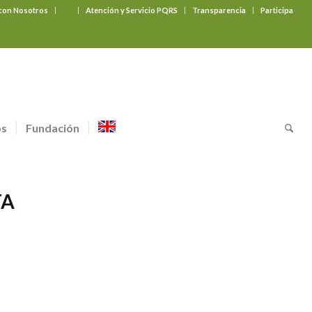
 con Nosotros
‎ ‎ ‎ ‎ ‎ ‎ ‎
Atención y Servicio PQRS
Transparencia
Participa
os
Fundación
TA