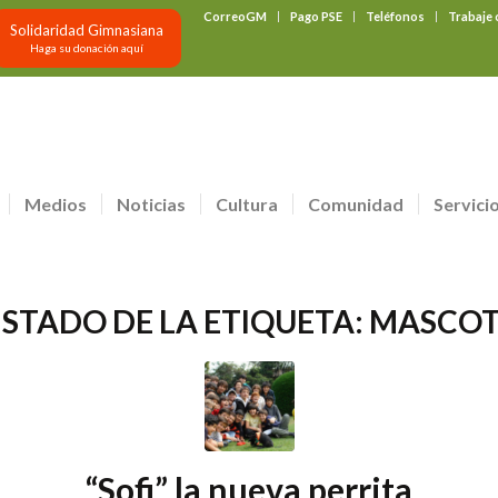
CorreoGM
Pago PSE
Teléfonos
Trabaje
Solidaridad Gimnasiana
Haga su donación aquí
Medios
Noticias
Cultura
Comunidad
Servici
ISTADO DE LA ETIQUETA:
MASCO
“Sofi” la nueva perrita