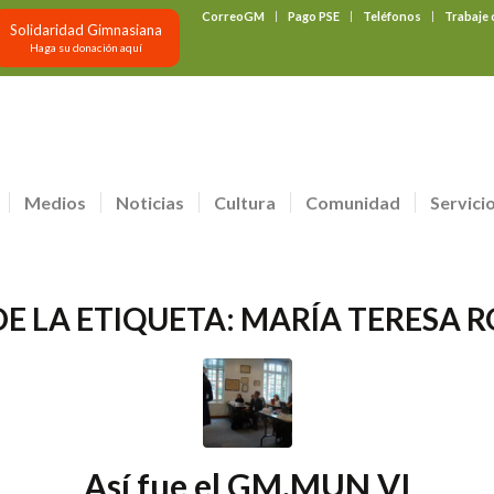
CorreoGM
Pago PSE
Teléfonos
Trabaje
Solidaridad Gimnasiana
Haga su donación aquí
Medios
Noticias
Cultura
Comunidad
Servici
DE LA ETIQUETA:
MARÍA TERESA 
Así fue el GM.MUN VI