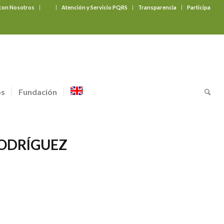
 con Nosotros
‎ ‎ ‎ ‎ ‎ ‎ ‎
Atención y Servicio PQRS
Transparencia
Participa
os
Fundación
RODRÍGUEZ